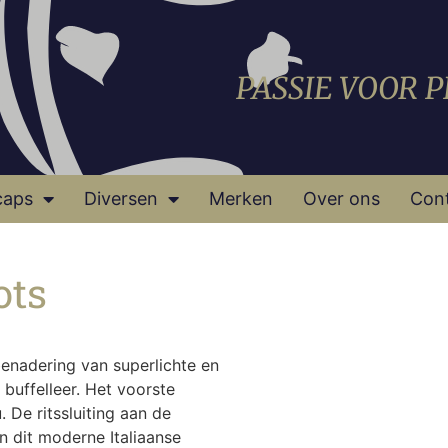
PASSIE VOOR 
caps
Diversen
Merken
Over ons
Con
ots
benadering van superlichte en
buffelleer. Het voorste
 De ritssluiting aan de
n dit moderne Italiaanse