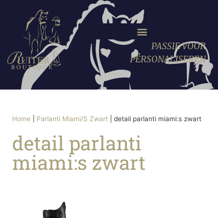
PASSIE VOOR
PERSONALISEREN
Home
|
Parlanti Miami/S Zwart
|
detail parlanti miami:s zwart
detail parlanti
miami:s zwart