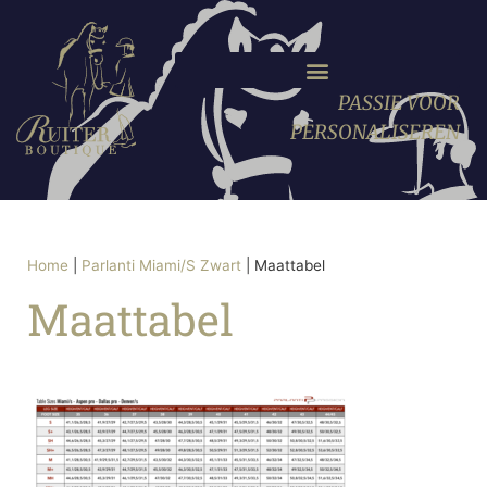
PASSIE VOOR
PERSONALISEREN
Home
|
Parlanti Miami/S Zwart
|
Maattabel
Maattabel