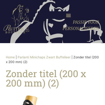
PASSIE VOOR
PERSONALISEREN
Home
|
Parlanti Minichaps Zwart Buffelleer
|
Zonder titel (200
x 200 mm) (2)
Zonder titel (200 x
200 mm) (2)