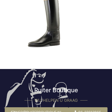
Ruiter Boutique
WIJ HELPEN U GRAAG