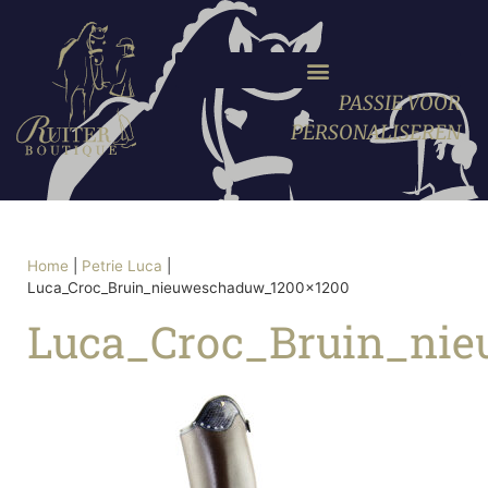
PASSIE VOOR
PERSONALISEREN
Home
|
Petrie Luca
|
Luca_Croc_Bruin_nieuweschaduw_1200x1200
Luca_Croc_Bruin_ni