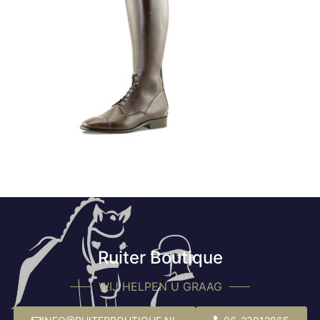
Ruiter Boutique
WIJ HELPEN U GRAAG