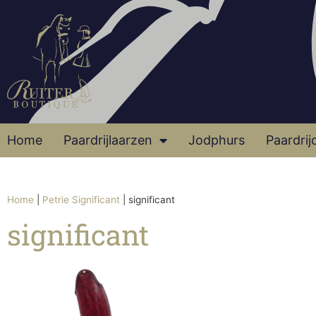
Home
Paardrijlaarzen
Jodphurs
Paardrij
Home
|
Petrie Significant
|
significant
significant