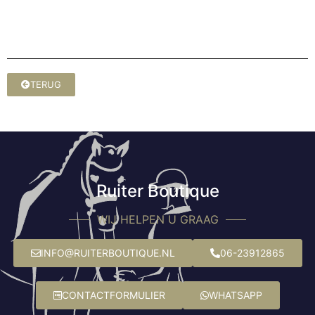
TERUG
Ruiter Boutique
WIJ HELPEN U GRAAG
INFO@RUITERBOUTIQUE.NL
06-23912865
CONTACTFORMULIER
WHATSAPP