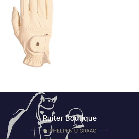
Ruiter Boutique
WIJ HELPEN U GRAAG