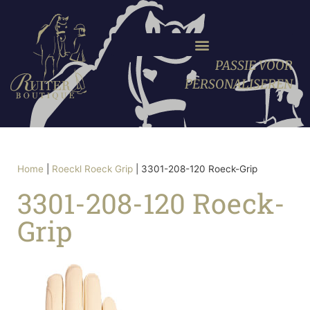
PASSIE VOOR
PERSONALISEREN
Home
|
Roeckl Roeck Grip
|
3301-208-120 Roeck-Grip
3301-208-120 Roeck-
Grip