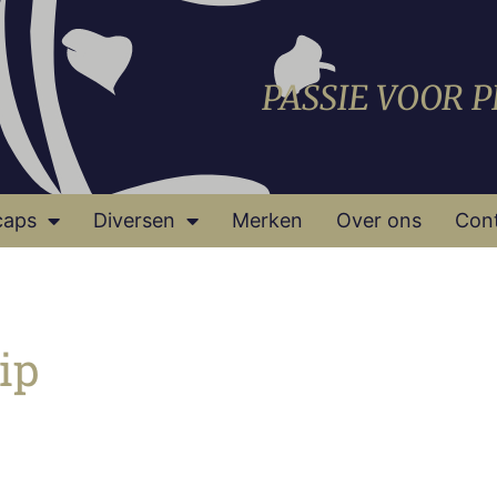
PASSIE VOOR 
caps
Diversen
Merken
Over ons
Con
ip