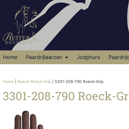
Home
Paardrijlaarzen
Jodphurs
Paardrij
Home
|
Roeckl Roeck Grip
|
3301-208-790 Roeck-Grip
3301-208-790 Roeck-Gr