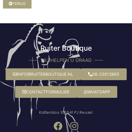
TERUG
Ruiter Boutique
WIJ HELPEN U GRAAG
INFO@RUITERBOUTIQUE.NL
06-23912865
CONTACTFORMULIER
WHATSAPP
Kattenbos 10
5541 PJ Reusel