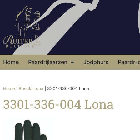
Home
Paardrijlaarzen
Jodphurs
Paardrij
Home
|
Roeckl Lona
|
3301-336-004 Lona
3301-336-004 Lona