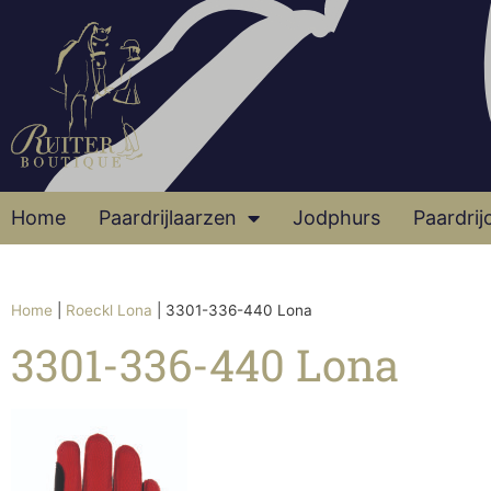
Home
Paardrijlaarzen
Jodphurs
Paardrij
Home
|
Roeckl Lona
|
3301-336-440 Lona
3301-336-440 Lona