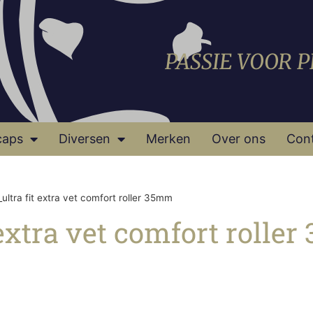
PASSIE VOOR 
caps
Diversen
Merken
Over ons
Con
ltra fit extra vet comfort roller 35mm
 extra vet comfort rolle