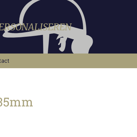
PERSONALISEREN
tact
r 35mm