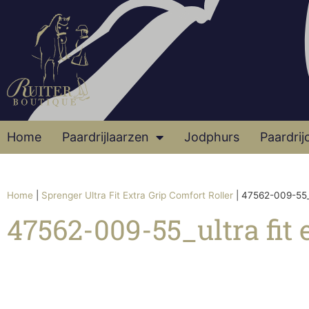
Home
Paardrijlaarzen
Jodphurs
Paardrij
Home
|
Sprenger Ultra Fit Extra Grip Comfort Roller
|
47562-009-55_u
47562-009-55_ultra fit