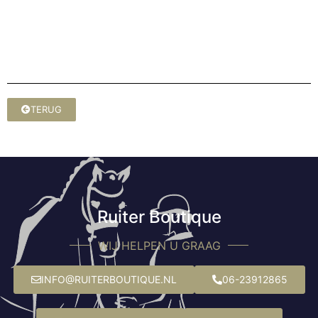
TERUG
Ruiter Boutique
WIJ HELPEN U GRAAG
INFO@RUITERBOUTIQUE.NL
06-23912865