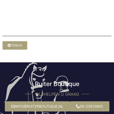
TERUG
Ruiter Boutique
WIJ HELPEN U GRAAG
INFO@RUITERBOUTIQUE.NL
06-23912865