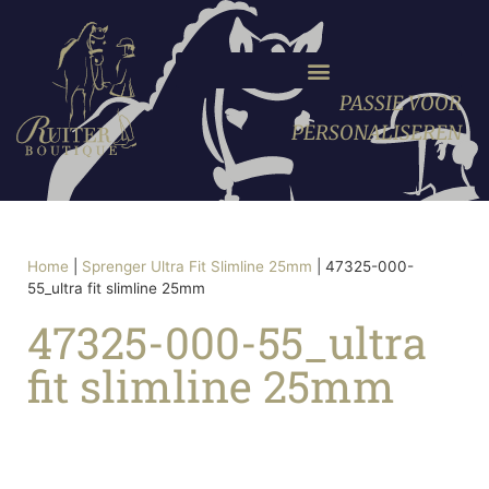
PASSIE VOOR
PERSONALISEREN
Home
|
Sprenger Ultra Fit Slimline 25mm
|
47325-000-
55_ultra fit slimline 25mm
47325-000-55_ultra
fit slimline 25mm