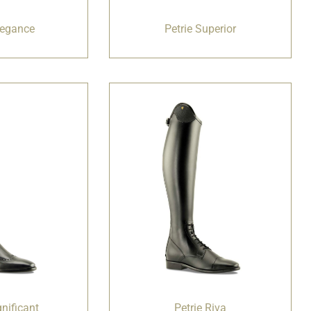
legance
Petrie Superior
gnificant
Petrie Riva