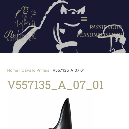
PASSIE VOOR
PERSONALISEREN
Home
|
Cavallo Primus
|
V557135_A_07_01
V557135_A_07_01