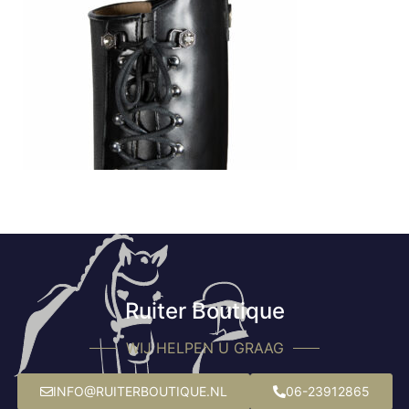
Ruiter Boutique
WIJ HELPEN U GRAAG
INFO@RUITERBOUTIQUE.NL
06-23912865