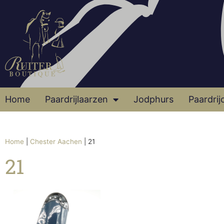
Home
Paardrijlaarzen
Jodphurs
Paardrij
Home
|
Chester Aachen
|
21
21