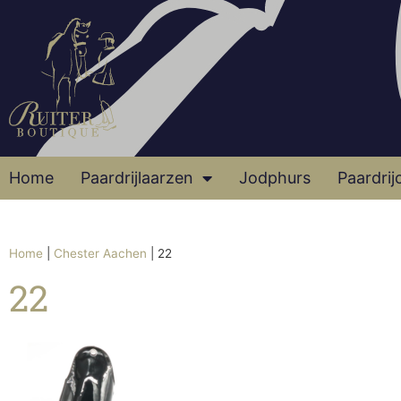
Home
Paardrijlaarzen
Jodphurs
Paardrij
Home
|
Chester Aachen
|
22
22