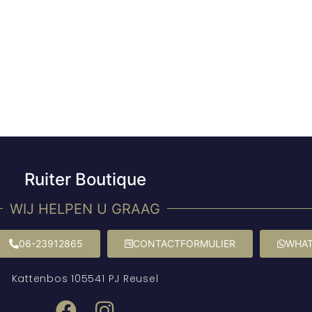
Ruiter Boutique
WIJ HELPEN U GRAAG
06-23912865
CONTACTFORMULIER
WHAT
Kattenbos 10
5541 PJ Reusel