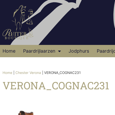
Home
Paardrijlaarzen
Jodphurs
Paardrij
Home
|
Chester Verona
|
VERONA_COGNAC231
VERONA_COGNAC231