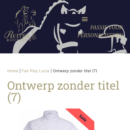
PASSIE VOOR
PERSONALISEREN
Home
|
Fair Play Lucia
|
Ontwerp zonder titel (7)
Ontwerp zonder titel
(7)