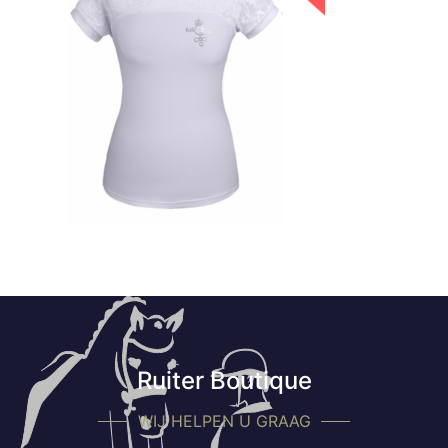
Ruiter Boutique
WIJ HELPEN U GRAAG