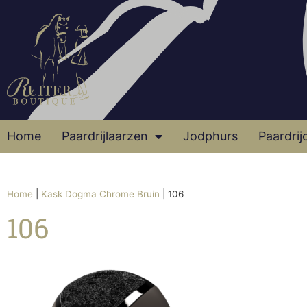
Home
Paardrijlaarzen
Jodphurs
Paardrij
Home
|
Kask Dogma Chrome Bruin
|
106
106