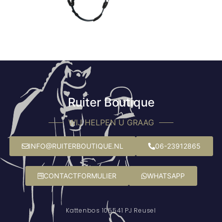
Ruiter Boutique
WIJ HELPEN U GRAAG
INFO@RUITERBOUTIQUE.NL
06-23912865
CONTACTFORMULIER
WHATSAPP
Kattenbos 10
5541 PJ Reusel