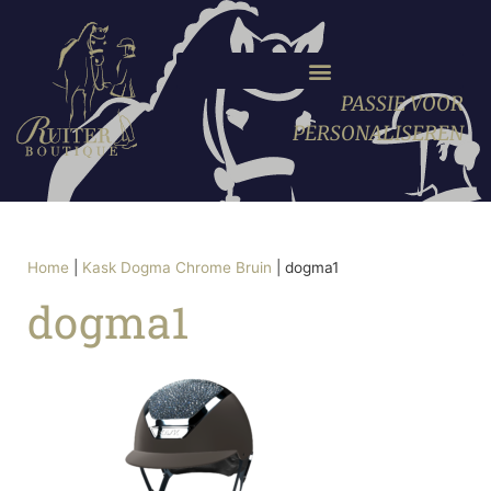
PASSIE VOOR
PERSONALISEREN
Home
|
Kask Dogma Chrome Bruin
|
dogma1
dogma1