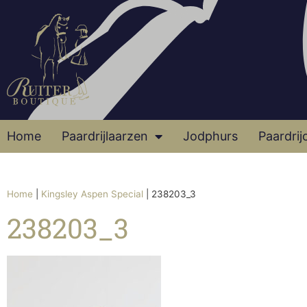
Home
Paardrijlaarzen
Jodphurs
Paardrij
Home
|
Kingsley Aspen Special
|
238203_3
238203_3