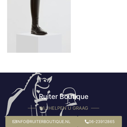
Ruiter Boutique
WIJ HELPEN U GRAAG
INFO@RUITERBOUTIQUE.NL
06-23912865