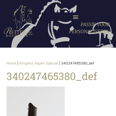
PASSIE VOOR
PERSONALISEREN
Home
|
Kingsley Aspen Special
|
340247465380_def
340247465380_def