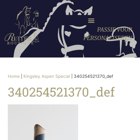
PASSIE VOOR
PERSONALISEREN
Home
|
Kingsley Aspen Special
|
340254521370_def
340254521370_def