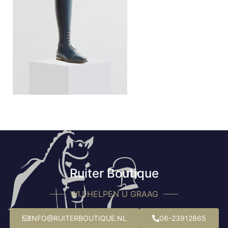
Ruiter Boutique
WIJ HELPEN U GRAAG
INFO@RUITERBOUTIQUE.NL
06-23912865