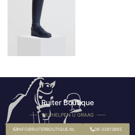
Ruiter Boutique
WIJ HELPEN U GRAAG
INFO@RUITERBOUTIQUE.NL
06-23912865