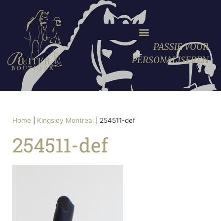
PASSIE VOOR
PERSONALISEREN
Home
|
Kingsley Montreal
|
254511-def
254511-def