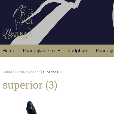
Home
Paardrijlaarzen
Jodphurs
Paardrij
Home
|
Petrie Superior
|
superior (3)
superior (3)