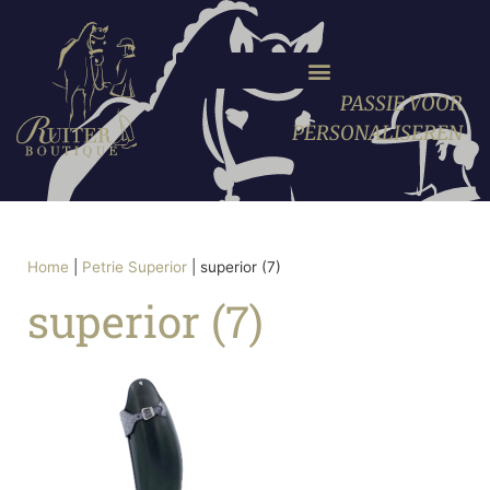
PASSIE VOOR
PERSONALISEREN
Home
|
Petrie Superior
|
superior (7)
superior (7)