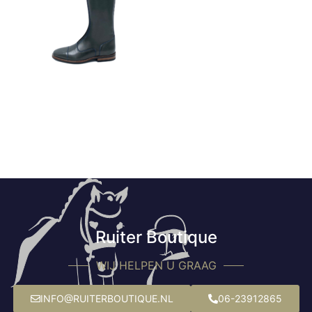
Ruiter Boutique
WIJ HELPEN U GRAAG
INFO@RUITERBOUTIQUE.NL
06-23912865