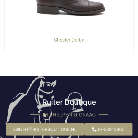
Chester Derby
Ruiter Boutique
WIJ HELPEN U GRAAG
INFO@RUITERBOUTIQUE.NL
06-23912865